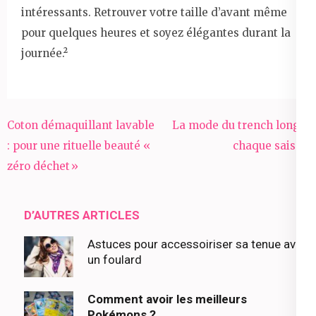
intéressants. Retrouver votre taille d’avant même
pour quelques heures et soyez élégantes durant la
journée.²
Navigation
Coton démaquillant lavable
La mode du trench long à
de
: pour une rituelle beauté «
chaque saison
l’article
zéro déchet »
D’AUTRES ARTICLES
Astuces pour accessoiriser sa tenue avec
un foulard
Comment avoir les meilleurs
Pokémons ?